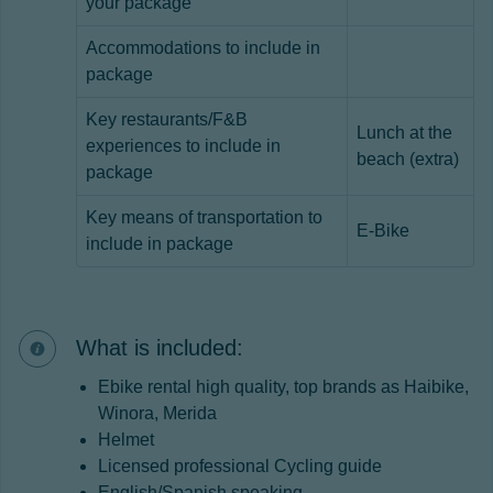
your package
Accommodations to include in
package
Key restaurants/F&B
Lunch at the
experiences to include in
beach (extra)
package
Key means of transportation to
E-Bike
include in package
What is included:
Ebike rental high quality, top brands as Haibike,
Winora, Merida
Helmet
Licensed professional Cycling guide
English/Spanish speaking