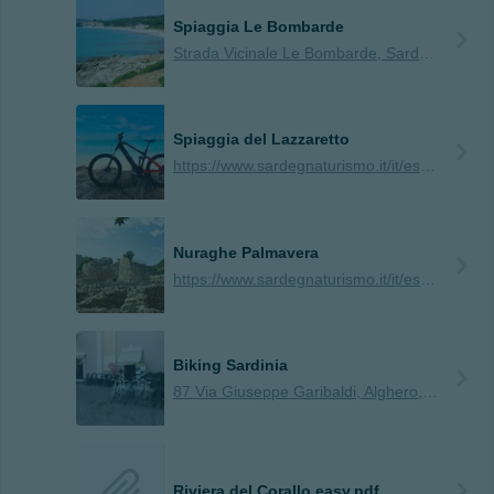
Spiaggia Le Bombarde
Strada Vicinale Le Bombarde, Sardegna, IT, 07041
Spiaggia del Lazzaretto
https://www.sardegnaturismo.it/it/esplora/lazzaretto
Nuraghe Palmavera
https://www.sardegnaturismo.it/it/esplora/nuraghe-palmavera
Biking Sardinia
87 Via Giuseppe Garibaldi, Alghero, Sardegna, IT, 07041
Riviera del Corallo easy.pdf